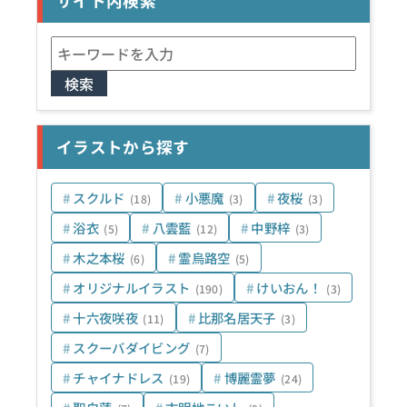
サイト内検索
検
索:
イラストから探す
スクルド
小悪魔
夜桜
(18)
(3)
(3)
浴衣
八雲藍
中野梓
(5)
(12)
(3)
木之本桜
霊烏路空
(6)
(5)
オリジナルイラスト
けいおん！
(190)
(3)
十六夜咲夜
比那名居天子
(11)
(3)
スクーバダイビング
(7)
チャイナドレス
博麗霊夢
(19)
(24)