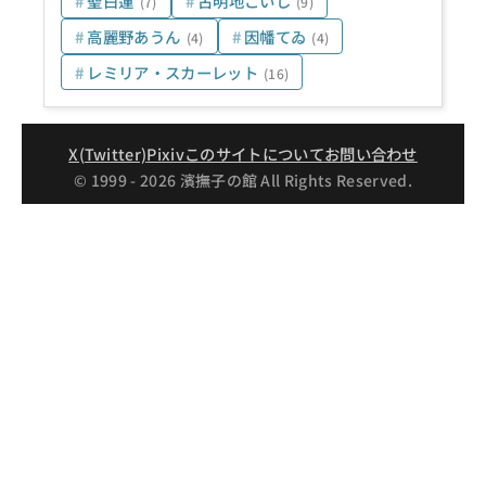
聖白蓮
古明地こいし
(7)
(9)
高麗野あうん
因幡てゐ
(4)
(4)
レミリア・スカーレット
(16)
X(Twitter)
Pixiv
このサイトについて
お問い合わせ
© 1999 - 2026 濱撫子の館 All Rights Reserved.