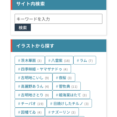
サイト内検索
検
索:
イラストから探す
茨木華扇
八雲紫
ラム
(3)
(18)
(7)
四季映姫・ヤマザナドゥ
(4)
古明地こいし
夜桜
(9)
(3)
高麗野あうん
菅牧典
(4)
(11)
古明地さとり
姫海棠はたて
(9)
(3)
チーパオ
日焼けしたチルノ
(19)
(3)
因幡てゐ
ナズーリン
(4)
(3)