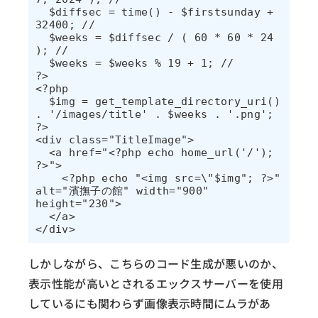
  $diffsec = time() - $firstsunday + 
32400; // 

  $weeks = $diffsec / ( 60 * 60 * 24 
); // 

  $weeks = $weeks % 19 + 1; // 

?>

<?php

  $img = get_template_directory_uri() 
. '/images/title' . $weeks . '.png';

?>

<div class="TitleImage">

  <a href="<?php echo home_url('/'); 
?>">

    <?php echo "<img src=\"$img"; ?>" 
alt="濱撫子の館" width="900" 
height="230">

  </a>

しかしながら、こちらのコード生成が悪いのか、
表示性能が高いとされるエックスサーバーを使用
しているにも関わらず画像表示時間にムラがあ