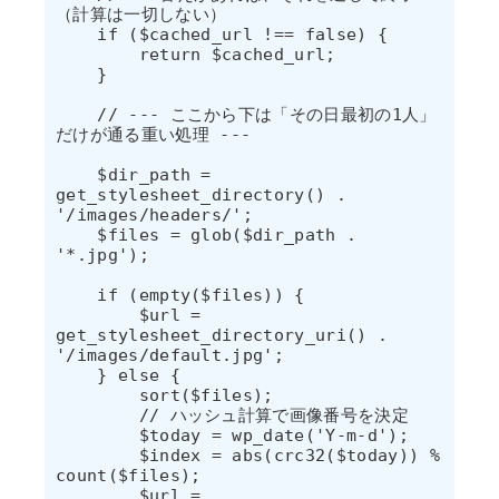
（計算は一切しない）

    if ($cached_url !== false) {

        return $cached_url;

    }

    // --- ここから下は「その日最初の1人」
だけが通る重い処理 ---

    $dir_path = 
get_stylesheet_directory() . 
'/images/headers/';

    $files = glob($dir_path . 
'*.jpg');

    if (empty($files)) {

        $url = 
get_stylesheet_directory_uri() . 
'/images/default.jpg';

    } else {

        sort($files);

        // ハッシュ計算で画像番号を決定

        $today = wp_date('Y-m-d');

        $index = abs(crc32($today)) % 
count($files);

        $url = 