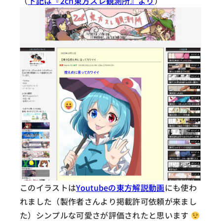
（
下記は『2ch東方スレ観測所』より
）
このイラストは
Youtubeの東方解説動画
にも使わ
れました（製作者さんより掲載許可依頼が来まし
た）シンプルな可愛さが評価されたと思います