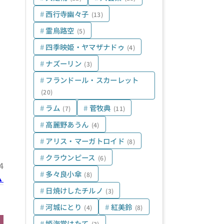
西行寺幽々子
(13)
霊烏路空
(5)
四季映姫・ヤマザナドゥ
(4)
ナズーリン
(3)
フランドール・スカーレット
(20)
ラム
菅牧典
(7)
(11)
高麗野あうん
(4)
アリス・マーガトロイド
(8)
クラウンピース
(6)
4
多々良小傘
(8)
▲
日焼けしたチルノ
(3)
河城にとり
紅美鈴
(4)
(8)
姫海棠はたて
(3)