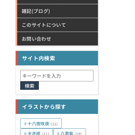
雑記(ブログ)
このサイトについて
お問い合わせ
サイト内検索
検
索:
イラストから探す
十六夜咲夜
(11)
犬走椛
八雲紫
(11)
(18)