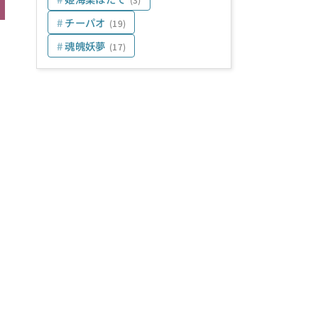
チーパオ
(19)
魂魄妖夢
(17)