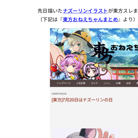
先日描いた
ナズーリンイラスト
が東方スレ
（下記は『
東方おねえちゃんまとめ
』より