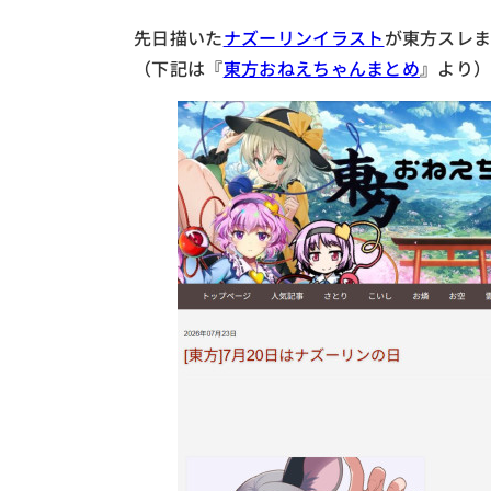
先日描いた
ナズーリンイラスト
が東方スレ
（下記は『
東方おねえちゃんまとめ
』より