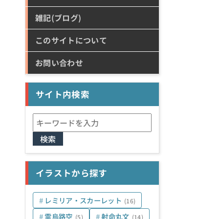
雑記(ブログ)
このサイトについて
お問い合わせ
サイト内検索
検
索:
イラストから探す
レミリア・スカーレット
(16)
霊烏路空
射命丸文
(5)
(14)