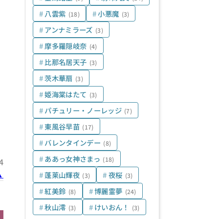
八雲紫
小悪魔
(18)
(3)
アンナミラーズ
(3)
摩多羅隠岐奈
(4)
比那名居天子
(3)
茨木華扇
(3)
姫海棠はたて
(3)
パチュリー・ノーレッジ
(7)
東風谷早苗
(17)
バレンタインデー
(8)
ああっ女神さまっ
(18)
4
▲
蓬莱山輝夜
夜桜
(3)
(3)
紅美鈴
博麗霊夢
(8)
(24)
秋山澪
けいおん！
(3)
(3)