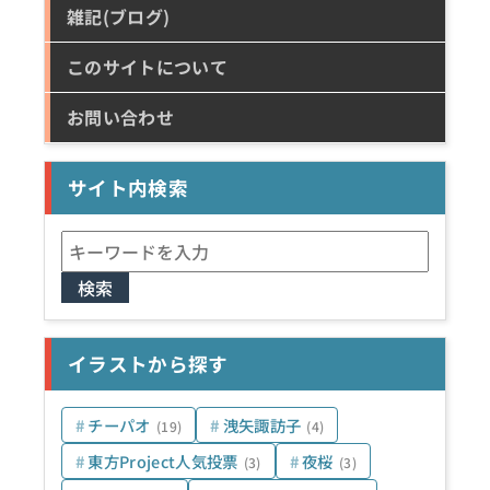
雑記(ブログ)
このサイトについて
お問い合わせ
サイト内検索
検
索:
イラストから探す
チーパオ
洩矢諏訪子
(19)
(4)
東方Project人気投票
夜桜
(3)
(3)