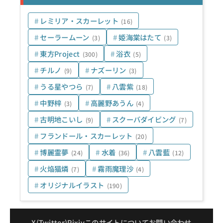
レミリア・スカーレット
(16)
セーラームーン
姫海棠はたて
(3)
(3)
東方Project
浴衣
(300)
(5)
チルノ
ナズーリン
(9)
(3)
うる星やつら
八雲紫
(7)
(18)
中野梓
高麗野あうん
(3)
(4)
古明地こいし
スクーバダイビング
(9)
(7)
フランドール・スカーレット
(20)
博麗霊夢
水着
八雲藍
(24)
(36)
(12)
火焔猫燐
霧雨魔理沙
(7)
(4)
オリジナルイラスト
(190)
X(Twitter)
Pixiv
このサイトについて
お問い合わせ