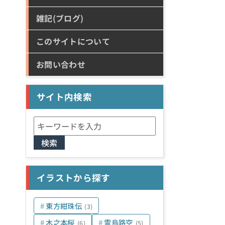
雑記(ブログ)
このサイトについて
お問い合わせ
サイト内検索
検
索:
イラストから探す
東方紺珠伝
(3)
木之本桜
霊烏路空
(6)
(5)