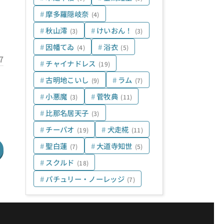
摩多羅隠岐奈
(4)
秋山澪
けいおん！
(3)
(3)
因幡てゐ
浴衣
(4)
(5)
7
チャイナドレス
(19)
古明地こいし
ラム
(9)
(7)
小悪魔
菅牧典
(3)
(11)
比那名居天子
(3)
チーパオ
犬走椛
(19)
(11)
聖白蓮
大道寺知世
(7)
(5)
スクルド
(18)
パチュリー・ノーレッジ
(7)