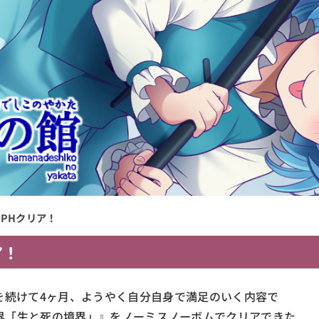
PHクリア！
ア！
を続けて4ヶ月、ようやく自分自身で満足のいく内容で
界「生と死の境界」』をノーミスノーボムでクリアできた