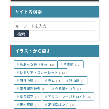
サイト内検索
検
索:
イラストから探す
ああっ女神さまっ
八雲藍
(18)
(12)
レミリア・スカーレット
(16)
田井中律
ラム
秋山澪
(3)
(7)
(3)
摩多羅隠岐奈
うる星やつら
(4)
(7)
霊烏路空
アリス・マーガトロイド
(5)
(8)
茨木華扇
姫海棠はたて
(3)
(3)