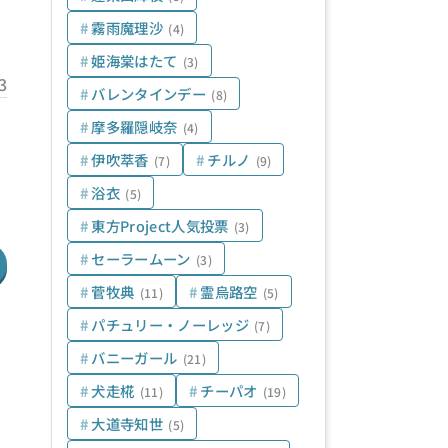
霧雨魔理沙
(4)
姫海棠はたて
(3)
3
バレンタインデー
(8)
摩多羅隠岐奈
(4)
伊吹萃香
チルノ
(7)
(9)
浴衣
(5)
東方Project人気投票
(3)
セーラームーン
(3)
菅牧典
霊烏路空
(11)
(5)
パチュリー・ノーレッジ
(7)
バニーガール
(21)
犬走椛
チーパオ
(11)
(19)
大道寺知世
(5)