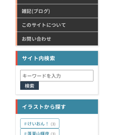
雑記(ブログ)
このサイトについて
お問い合わせ
サイト内検索
検
索:
イラストから探す
けいおん！
(3)
蓬莱山輝夜
(3)