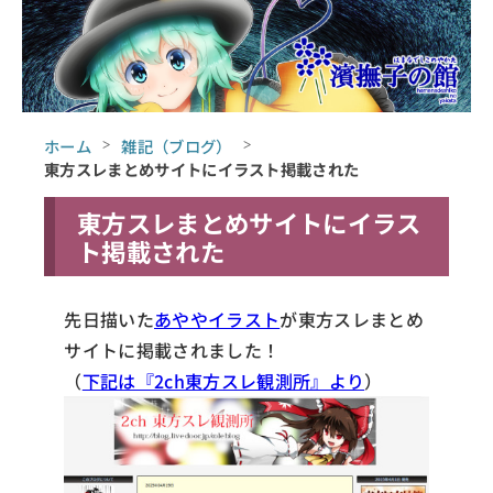
ホーム
雑記（ブログ）
東方スレまとめサイトにイラスト掲載された
東方スレまとめサイトにイラス
ト掲載された
先日描いた
あややイラスト
が東方スレまとめ
サイトに掲載されました！
（
下記は『2ch東方スレ観測所』より
）