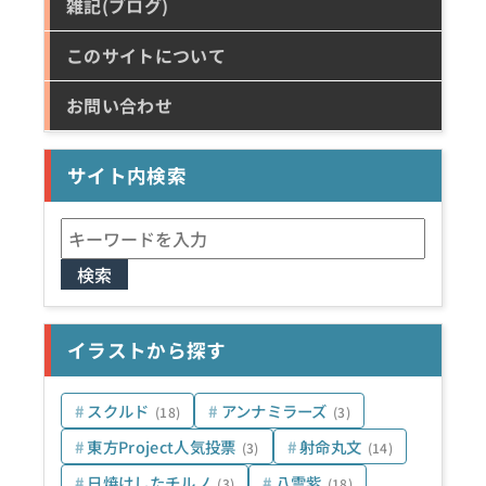
雑記(ブログ)
このサイトについて
お問い合わせ
サイト内検索
検
索:
イラストから探す
スクルド
アンナミラーズ
(18)
(3)
東方Project人気投票
射命丸文
(3)
(14)
日焼けしたチルノ
八雲紫
(3)
(18)