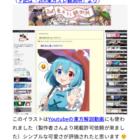
（
下記は『2ch東方スレ観測所』より
）
このイラストは
Youtubeの東方解説動画
にも使わ
れました（製作者さんより掲載許可依頼が来まし
た）シンプルな可愛さが評価されたと思います