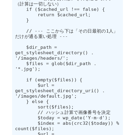
（計算は一切しない）

    if ($cached_url !== false) {

        return $cached_url;

    }

    // --- ここから下は「その日最初の1人」
だけが通る重い処理 ---

    $dir_path = 
get_stylesheet_directory() . 
'/images/headers/';

    $files = glob($dir_path . 
'*.jpg');

    if (empty($files)) {

        $url = 
get_stylesheet_directory_uri() . 
'/images/default.jpg';

    } else {

        sort($files);

        // ハッシュ計算で画像番号を決定

        $today = wp_date('Y-m-d');

        $index = abs(crc32($today)) % 
count($files);

        $url = 