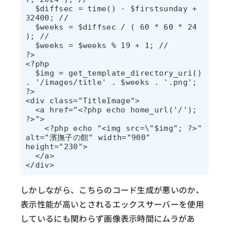
  $diffsec = time() - $firstsunday + 
32400; // 

  $weeks = $diffsec / ( 60 * 60 * 24 
); // 

  $weeks = $weeks % 19 + 1; // 

?>

<?php

  $img = get_template_directory_uri() 
. '/images/title' . $weeks . '.png';

?>

<div class="TitleImage">

  <a href="<?php echo home_url('/'); 
?>">

    <?php echo "<img src=\"$img"; ?>" 
alt="濱撫子の館" width="900" 
height="230">

  </a>

しかしながら、こちらのコード生成が悪いのか、
表示性能が高いとされるエックスサーバーを使用
しているにも関わらず画像表示時間にムラがあ