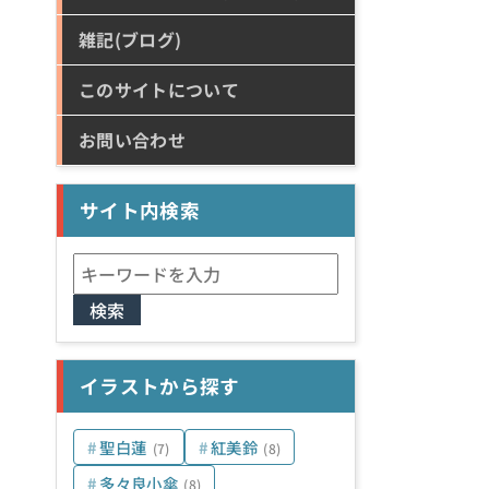
雑記(ブログ)
このサイトについて
お問い合わせ
サイト内検索
検
索:
イラストから探す
聖白蓮
紅美鈴
(7)
(8)
多々良小傘
(8)