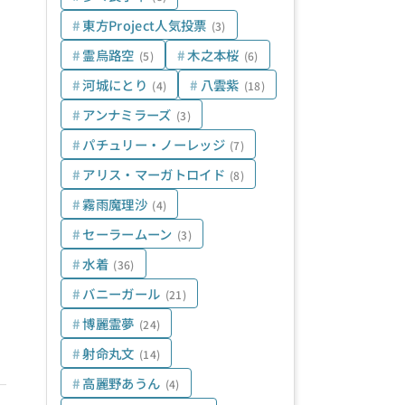
東方Project人気投票
(3)
霊烏路空
木之本桜
(5)
(6)
河城にとり
八雲紫
(4)
(18)
アンナミラーズ
(3)
パチュリー・ノーレッジ
(7)
アリス・マーガトロイド
(8)
霧雨魔理沙
(4)
セーラームーン
(3)
水着
(36)
バニーガール
(21)
博麗霊夢
(24)
射命丸文
(14)
高麗野あうん
(4)