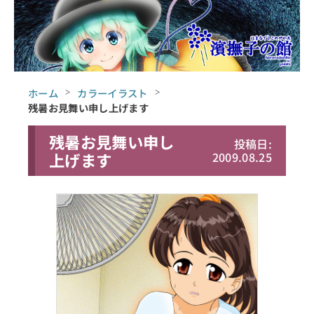
ホーム
カラーイラスト
残暑お見舞い
申し上げます
残暑お見舞い
申し
投稿日:
上げます
2009.08.25