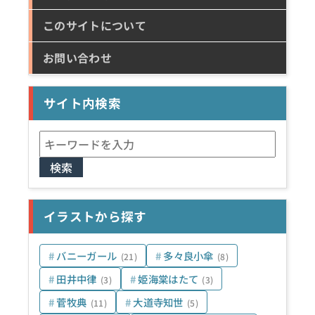
このサイトについて
お問い合わせ
サイト内検索
検
索:
イラストから探す
バニーガール
多々良小傘
(21)
(8)
田井中律
姫海棠はたて
(3)
(3)
菅牧典
大道寺知世
(11)
(5)