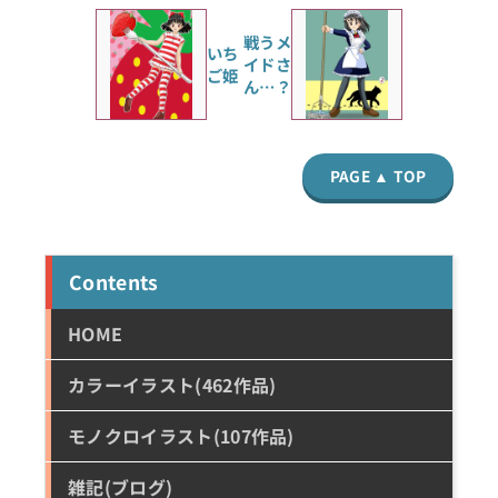
戦うメ
いち
イドさ
ご姫
ん…？
PAGE ▲ TOP
Contents
HOME
カラーイラスト(462作品)
モノクロイラスト(107作品)
雑記(ブログ)