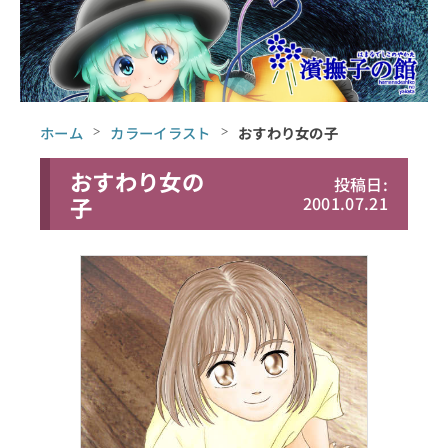
ホーム
カラーイラスト
おすわり女の子
おすわり女の
投稿日:
子
2001.07.21