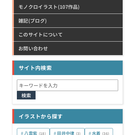
モノクロイラスト(107作品)
雑記(ブログ)
このサイトについて
お問い合わせ
サイト内検索
検
索:
イラストから探す
八雲紫
田井中律
水着
(18)
(3)
(36)