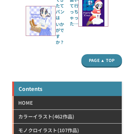
たて
て行
パン
っち
は
ゃっ
た…
いか
がで
す
か？
PAGE ▲ TOP
Contents
HOME
カラーイラスト(462作品)
モノクロイラスト(107作品)