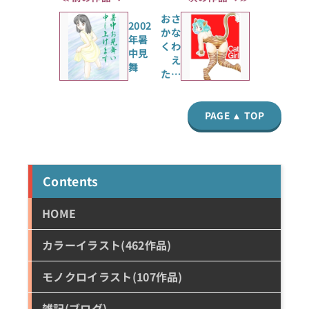
おさ
2002
かな
年暑
くわ
中見
え
舞
た…
PAGE ▲ TOP
Contents
HOME
カラーイラスト(462作品)
モノクロイラスト(107作品)
雑記(ブログ)