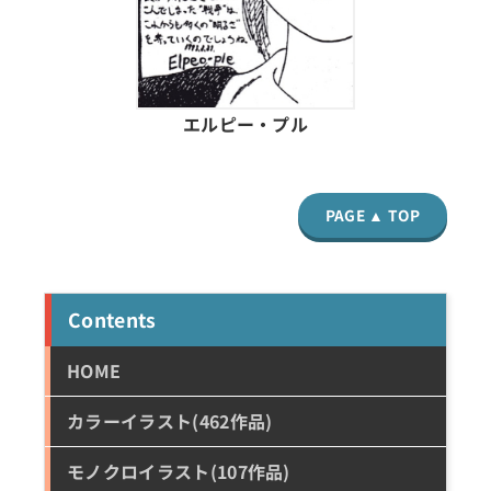
エルピー・プル
PAGE ▲ TOP
Contents
HOME
カラーイラスト(462作品)
モノクロイラスト(107作品)