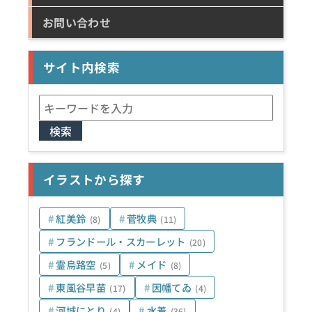
お問い合わせ
サイト内検索
検
索:
イラストから探す
紅美鈴
菅牧典
(8)
(11)
フランドール・スカーレット
(20)
霊烏路空
メイド
(5)
(8)
東風谷早苗
因幡てゐ
(17)
(4)
河城にとり
水着
(4)
(36)