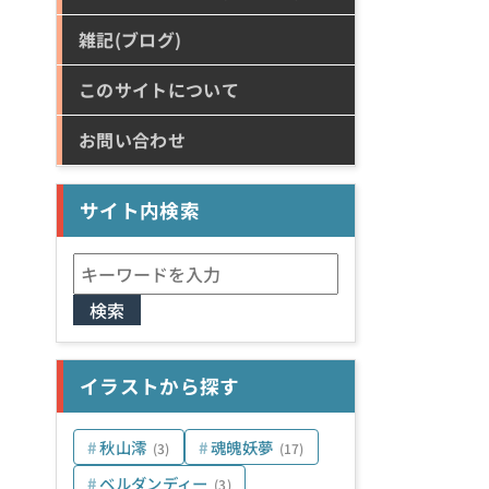
雑記(ブログ)
このサイトについて
お問い合わせ
サイト内検索
検
索:
イラストから探す
秋山澪
魂魄妖夢
(3)
(17)
ベルダンディー
(3)