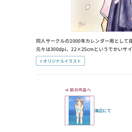
同人サークルの2000年カレンダー用として
元々は300dpi、22×25cmというでか
オリジナルイラスト
≪ 前の作品へ
海辺にて