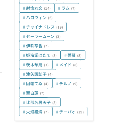
射命丸文
ラム
(14)
(7)
ハロウィン
(6)
チャイナドレス
(19)
セーラームーン
(3)
伊吹萃香
(7)
姫海棠はたて
薔薇
(3)
(8)
茨木華扇
メイド
(3)
(8)
洩矢諏訪子
(4)
因幡てゐ
チルノ
(4)
(9)
聖白蓮
(7)
比那名居天子
(3)
火焔猫燐
チーパオ
(7)
(19)